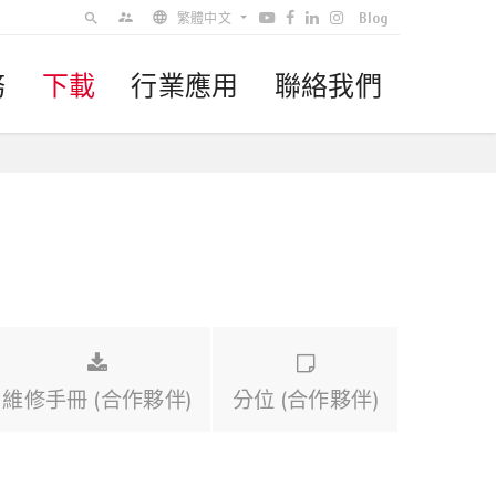
Blog
supervisor_account
search
繁體中文
務
下載
行業應用
聯絡我們
English - US
簡体中文
Español - Latin-America
Brasil
維修手冊 (合作夥伴)
分位 (合作夥伴)