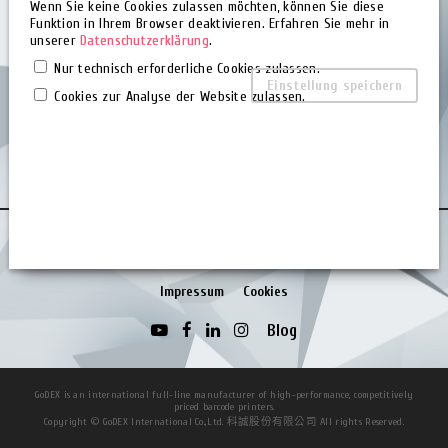
Wenn Sie keine Cookies zulassen möchten, können Sie diese
PPWR
Funktion in Ihrem Browser deaktivieren. Erfahren Sie mehr in
unserer
Datenschutzerklärung
.
Nur technisch erforderliche Cookies zulassen.
Über uns
Einstellung speichern
Cookies zur Analyse der Website zulassen.
Über uns
Weltweite Standorte
News
Kontakt
Datenschutzerklärung
Nutzungsbedingungen
Impressum
Cookies
Blog
GoDEX is an international full-line manufacturer of high-performance, competitively
priced barcode printers.
Copyright © GoDEX International Co.,Ltd. 科誠股份有限公司 All rights Reserved.