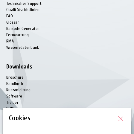
Technischer Support
Qualitätsrichtlinien
FAQ
Glossar
Barcode Generator
Fernwartung
RMA
Wissensdatenbank
Downloads
Broschüre
Handbuch
Kurzanleitung
Software
Treiber
Utility
EZPL Manual
Cookies
Service Manual (Partner)
Firmware (Partner)
Lieferanten Compliance Erklärung